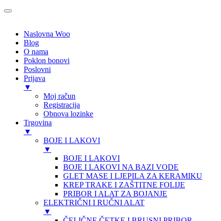
Naslovna Woo
Blog
O nama
Poklon bonovi
Poslovni
Prijava
▼
Moj račun
Registracija
Obnova lozinke
Trgovina
▼
BOJE I LAKOVI
▼
BOJE I LAKOVI
BOJE I LAKOVI NA BAZI VODE
GLET MASE I LJEPILA ZA KERAMIKU
KREP TRAKE I ZAŠTITNE FOLIJE
PRIBOR I ALAT ZA BOJANJE
ELEKTRIČNI I RUČNI ALAT
▼
ČELIČNE ČETKE I BRUSNI PRIBOR