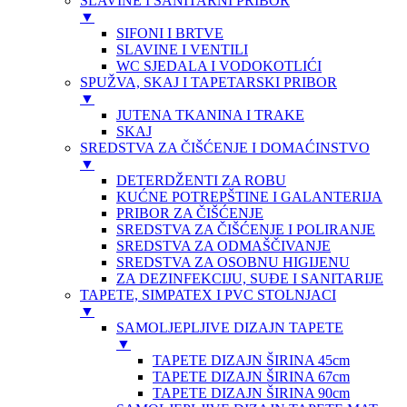
SLAVINE I SANITARNI PRIBOR
▼
SIFONI I BRTVE
SLAVINE I VENTILI
WC SJEDALA I VODOKOTLIĆI
SPUŽVA, SKAJ I TAPETARSKI PRIBOR
▼
JUTENA TKANINA I TRAKE
SKAJ
SREDSTVA ZA ČIŠĆENJE I DOMAĆINSTVO
▼
DETERDŽENTI ZA ROBU
KUĆNE POTREPŠTINE I GALANTERIJA
PRIBOR ZA ČIŠĆENJE
SREDSTVA ZA ČIŠĆENJE I POLIRANJE
SREDSTVA ZA ODMAŠČIVANJE
SREDSTVA ZA OSOBNU HIGIJENU
ZA DEZINFEKCIJU, SUĐE I SANITARIJE
TAPETE, SIMPATEX I PVC STOLNJACI
▼
SAMOLJEPLJIVE DIZAJN TAPETE
▼
TAPETE DIZAJN ŠIRINA 45cm
TAPETE DIZAJN ŠIRINA 67cm
TAPETE DIZAJN ŠIRINA 90cm