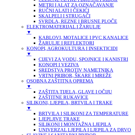
METRI I ALAT ZA OZNAČAVANJE
RUČNI ALATI I ČEKIĆI
SKALPELI I STRUGAČI
SVRDLA, REZNE I BRUSNE PLOČE
ELEKTROMATERIJAL I ŽARULJE
▼
KABLOVI, MOTALICE I PVC KANALICE
ŽARULJE I REFLEKTORI
KONOPI, AGROKULTURA I INSEKTICIDI
▼
CIJEVI ZA VODU, SPOJNICE I KANISTRI
KONOPI I VEZIVA
SREDSTVA PROTIV NAMETNIKA
VRTNI PRIBOR, ŠKARE I MREŽE
OSOBNA ZAŠTITNA OPREMA
▼
ZAŠTITA TIJELA, GLAVE I OČIJU
ZAŠTITNE RUKAVICE
SILIKONI, LJEPILA, BRTVILA I TRAKE
▼
BRTVILA I SILIKONI ZA TEMPERATURE
LJEPLJIVE TRAKE
SILIKONI I MONTAŽNA LJEPILA
UNIVERZAL LJEPILA I LJEPILA ZA DRVO