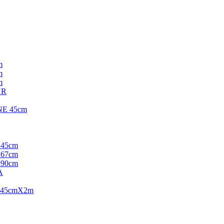
m
m
m
UR
E 45cm
45cm
67cm
90cm
A
 45cmX2m