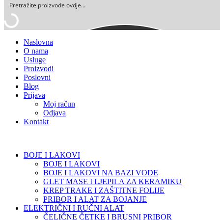
Naslovna
O nama
Usluge
Proizvodi
Poslovni
Blog
Prijava
Moj račun
Odjava
Kontakt
BOJE I LAKOVI
BOJE I LAKOVI
BOJE I LAKOVI NA BAZI VODE
GLET MASE I LJEPILA ZA KERAMIKU
KREP TRAKE I ZAŠTITNE FOLIJE
PRIBOR I ALAT ZA BOJANJE
ELEKTRIČNI I RUČNI ALAT
ČELIČNE ČETKE I BRUSNI PRIBOR