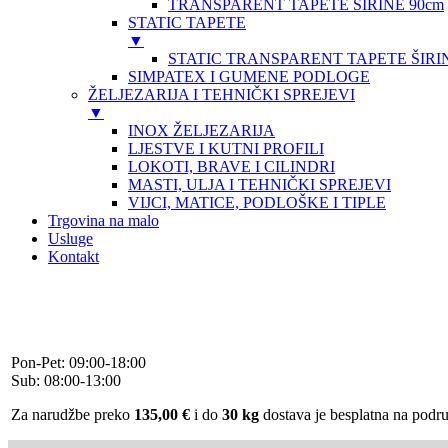
TRANSPARENT TAPETE ŠIRINE 90cm
STATIC TAPETE
▼
STATIC TRANSPARENT TAPETE ŠIRIN
SIMPATEX I GUMENE PODLOGE
ŽELJEZARIJA I TEHNIČKI SPREJEVI
▼
INOX ŽELJEZARIJA
LJESTVE I KUTNI PROFILI
LOKOTI, BRAVE I CILINDRI
MASTI, ULJA I TEHNIČKI SPREJEVI
VIJCI, MATICE, PODLOŠKE I TIPLE
Trgovina na malo
Usluge
Kontakt
+385 (0)51 331 320
+385 (0)91 730 3443
info@daman.hr
Facebook
Pon-Pet: 09:00-18:00
Sub: 08:00-13:00
Za narudžbe preko
135,00 €
i do
30 kg
dostava je besplatna na pod