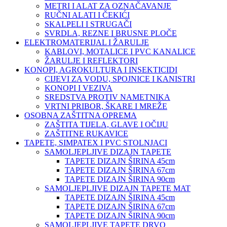
METRI I ALAT ZA OZNAČAVANJE
RUČNI ALATI I ČEKIĆI
SKALPELI I STRUGAČI
SVRDLA, REZNE I BRUSNE PLOČE
ELEKTROMATERIJAL I ŽARULJE
KABLOVI, MOTALICE I PVC KANALICE
ŽARULJE I REFLEKTORI
KONOPI, AGROKULTURA I INSEKTICIDI
CIJEVI ZA VODU, SPOJNICE I KANISTRI
KONOPI I VEZIVA
SREDSTVA PROTIV NAMETNIKA
VRTNI PRIBOR, ŠKARE I MREŽE
OSOBNA ZAŠTITNA OPREMA
ZAŠTITA TIJELA, GLAVE I OČIJU
ZAŠTITNE RUKAVICE
TAPETE, SIMPATEX I PVC STOLNJACI
SAMOLJEPLJIVE DIZAJN TAPETE
TAPETE DIZAJN ŠIRINA 45cm
TAPETE DIZAJN ŠIRINA 67cm
TAPETE DIZAJN ŠIRINA 90cm
SAMOLJEPLJIVE DIZAJN TAPETE MAT
TAPETE DIZAJN ŠIRINA 45cm
TAPETE DIZAJN ŠIRINA 67cm
TAPETE DIZAJN ŠIRINA 90cm
SAMOLJEPLJIVE TAPETE DRVO