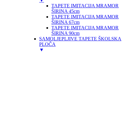
▼
TAPETE IMITACIJA MRAMOR
ŠIRINA 45cm
TAPETE IMITACIJA MRAMOR
ŠIRINA 67cm
TAPETE IMITACIJA MRAMOR
ŠIRINA 90cm
SAMOLJEPLJIVE TAPETE ŠKOLSKA
PLOČA
▼
TAPETA IMITACIJA ŠKOLSKE
PLOČE 45cmX2m
SAMOLJEPLJIVE TRANSPARENT TAPETE
▼
TRANSPARENT TAPETE ŠIRINE
45cm
TRANSPARENT TAPETE ŠIRINE
90cm
STATIC TAPETE
▼
STATIC TRANSPARENT TAPETE
ŠIRINE 45cm
SIMPATEX I GUMENE PODLOGE
ŽELJEZARIJA I TEHNIČKI SPREJEVI
▼