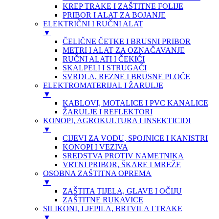
KREP TRAKE I ZAŠTITNE FOLIJE
PRIBOR I ALAT ZA BOJANJE
ELEKTRIČNI I RUČNI ALAT
▼
ČELIČNE ČETKE I BRUSNI PRIBOR
METRI I ALAT ZA OZNAČAVANJE
RUČNI ALATI I ČEKIĆI
SKALPELI I STRUGAČI
SVRDLA, REZNE I BRUSNE PLOČE
ELEKTROMATERIJAL I ŽARULJE
▼
KABLOVI, MOTALICE I PVC KANALICE
ŽARULJE I REFLEKTORI
KONOPI, AGROKULTURA I INSEKTICIDI
▼
CIJEVI ZA VODU, SPOJNICE I KANISTRI
KONOPI I VEZIVA
SREDSTVA PROTIV NAMETNIKA
VRTNI PRIBOR, ŠKARE I MREŽE
OSOBNA ZAŠTITNA OPREMA
▼
ZAŠTITA TIJELA, GLAVE I OČIJU
ZAŠTITNE RUKAVICE
SILIKONI, LJEPILA, BRTVILA I TRAKE
▼