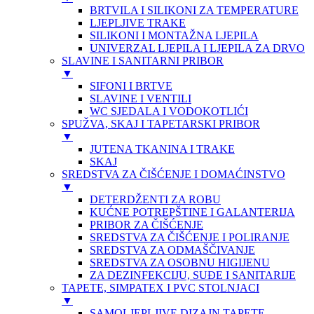
BRTVILA I SILIKONI ZA TEMPERATURE
LJEPLJIVE TRAKE
SILIKONI I MONTAŽNA LJEPILA
UNIVERZAL LJEPILA I LJEPILA ZA DRVO
SLAVINE I SANITARNI PRIBOR
▼
SIFONI I BRTVE
SLAVINE I VENTILI
WC SJEDALA I VODOKOTLIĆI
SPUŽVA, SKAJ I TAPETARSKI PRIBOR
▼
JUTENA TKANINA I TRAKE
SKAJ
SREDSTVA ZA ČIŠĆENJE I DOMAĆINSTVO
▼
DETERDŽENTI ZA ROBU
KUĆNE POTREPŠTINE I GALANTERIJA
PRIBOR ZA ČIŠĆENJE
SREDSTVA ZA ČIŠĆENJE I POLIRANJE
SREDSTVA ZA ODMAŠČIVANJE
SREDSTVA ZA OSOBNU HIGIJENU
ZA DEZINFEKCIJU, SUĐE I SANITARIJE
TAPETE, SIMPATEX I PVC STOLNJACI
▼
SAMOLJEPLJIVE DIZAJN TAPETE