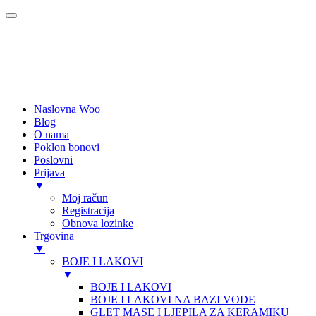
Naslovna Woo
Blog
O nama
Poklon bonovi
Poslovni
Prijava
▼
Moj račun
Registracija
Obnova lozinke
Trgovina
▼
BOJE I LAKOVI
▼
BOJE I LAKOVI
BOJE I LAKOVI NA BAZI VODE
GLET MASE I LJEPILA ZA KERAMIKU