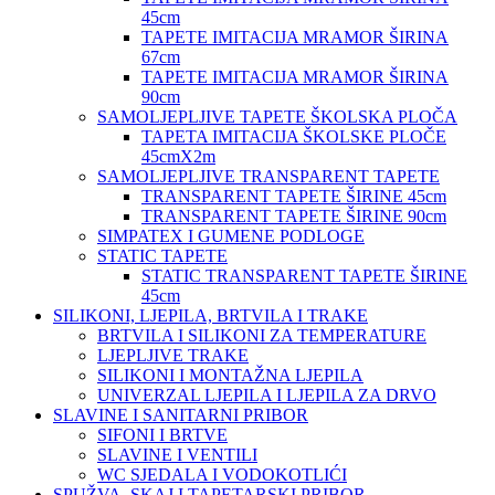
45cm
TAPETE IMITACIJA MRAMOR ŠIRINA
67cm
TAPETE IMITACIJA MRAMOR ŠIRINA
90cm
SAMOLJEPLJIVE TAPETE ŠKOLSKA PLOČA
TAPETA IMITACIJA ŠKOLSKE PLOČE
45cmX2m
SAMOLJEPLJIVE TRANSPARENT TAPETE
TRANSPARENT TAPETE ŠIRINE 45cm
TRANSPARENT TAPETE ŠIRINE 90cm
SIMPATEX I GUMENE PODLOGE
STATIC TAPETE
STATIC TRANSPARENT TAPETE ŠIRINE
45cm
SILIKONI, LJEPILA, BRTVILA I TRAKE
BRTVILA I SILIKONI ZA TEMPERATURE
LJEPLJIVE TRAKE
SILIKONI I MONTAŽNA LJEPILA
UNIVERZAL LJEPILA I LJEPILA ZA DRVO
SLAVINE I SANITARNI PRIBOR
SIFONI I BRTVE
SLAVINE I VENTILI
WC SJEDALA I VODOKOTLIĆI
SPUŽVA, SKAJ I TAPETARSKI PRIBOR