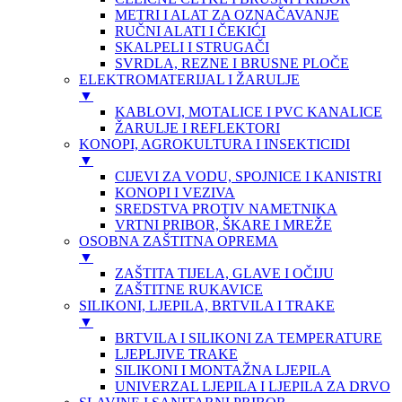
METRI I ALAT ZA OZNAČAVANJE
RUČNI ALATI I ČEKIĆI
SKALPELI I STRUGAČI
SVRDLA, REZNE I BRUSNE PLOČE
ELEKTROMATERIJAL I ŽARULJE
▼
KABLOVI, MOTALICE I PVC KANALICE
ŽARULJE I REFLEKTORI
KONOPI, AGROKULTURA I INSEKTICIDI
▼
CIJEVI ZA VODU, SPOJNICE I KANISTRI
KONOPI I VEZIVA
SREDSTVA PROTIV NAMETNIKA
VRTNI PRIBOR, ŠKARE I MREŽE
OSOBNA ZAŠTITNA OPREMA
▼
ZAŠTITA TIJELA, GLAVE I OČIJU
ZAŠTITNE RUKAVICE
SILIKONI, LJEPILA, BRTVILA I TRAKE
▼
BRTVILA I SILIKONI ZA TEMPERATURE
LJEPLJIVE TRAKE
SILIKONI I MONTAŽNA LJEPILA
UNIVERZAL LJEPILA I LJEPILA ZA DRVO