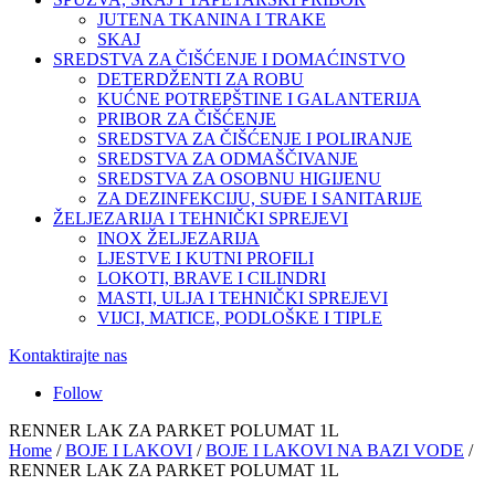
JUTENA TKANINA I TRAKE
SKAJ
SREDSTVA ZA ČIŠĆENJE I DOMAĆINSTVO
DETERDŽENTI ZA ROBU
KUĆNE POTREPŠTINE I GALANTERIJA
PRIBOR ZA ČIŠĆENJE
SREDSTVA ZA ČIŠĆENJE I POLIRANJE
SREDSTVA ZA ODMAŠČIVANJE
SREDSTVA ZA OSOBNU HIGIJENU
ZA DEZINFEKCIJU, SUĐE I SANITARIJE
ŽELJEZARIJA I TEHNIČKI SPREJEVI
INOX ŽELJEZARIJA
LJESTVE I KUTNI PROFILI
LOKOTI, BRAVE I CILINDRI
MASTI, ULJA I TEHNIČKI SPREJEVI
VIJCI, MATICE, PODLOŠKE I TIPLE
Kontaktirajte nas
Follow
RENNER LAK ZA PARKET POLUMAT 1L
Home
/
BOJE I LAKOVI
/
BOJE I LAKOVI NA BAZI VODE
/
RENNER LAK ZA PARKET POLUMAT 1L