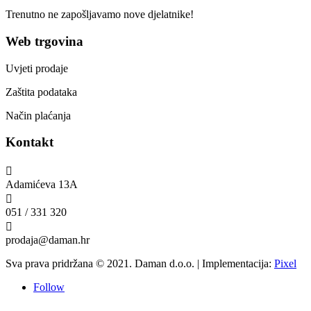
Trenutno ne zapošljavamo nove djelatnike!
Web trgovina
Uvjeti prodaje
Zaštita podataka
Način plaćanja
Kontakt

Adamićeva 13A

051 / 331 320

prodaja@daman.hr
Sva prava pridržana © 2021. Daman d.o.o. | Implementacija:
Pixel
Follow