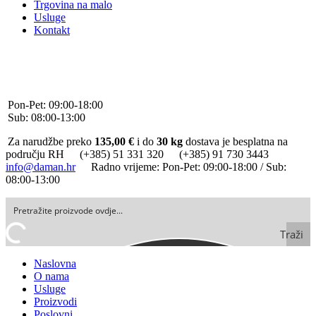
Trgovina na malo
Usluge
Kontakt
+385 (0)51 331 320
+385 (0)91 730 3443
info@daman.hr
Facebook
Pon-Pet: 09:00-18:00
Sub: 08:00-13:00
Za narudžbe preko
135,00 €
i do
30 kg
dostava je besplatna na
području RH
(+385) 51 331 320
(+385) 91 730 3443
info@daman.hr
Radno vrijeme: Pon-Pet: 09:00-18:00 / Sub:
08:00-13:00
Traži
Naslovna
O nama
Usluge
Proizvodi
Poslovni