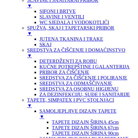
SLAVINE I SANITARNI PRIBOR
▼
SIFONI I BRTVE
SLAVINE I VENTILI
WC SJEDALA I VODOKOTLIĆI
SPUŽVA, SKAJ I TAPETARSKI PRIBOR
▼
JUTENA TKANINA I TRAKE
SKAJ
SREDSTVA ZA ČIŠĆENJE I DOMAĆINSTVO
▼
DETERDŽENTI ZA ROBU
KUĆNE POTREPŠTINE I GALANTERIJA
PRIBOR ZA ČIŠĆENJE
SREDSTVA ZA ČIŠĆENJE I POLIRANJE
SREDSTVA ZA ODMAŠČIVANJE
SREDSTVA ZA OSOBNU HIGIJENU
ZA DEZINFEKCIJU, SUĐE I SANITARIJE
TAPETE, SIMPATEX I PVC STOLNJACI
▼
SAMOLJEPLJIVE DIZAJN TAPETE
▼
TAPETE DIZAJN ŠIRINA 45cm
TAPETE DIZAJN ŠIRINA 67cm
TAPETE DIZAJN ŠIRINA 90cm