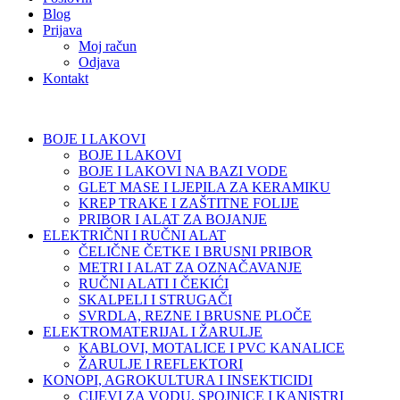
Blog
Prijava
Moj račun
Odjava
Kontakt
BOJE I LAKOVI
BOJE I LAKOVI
BOJE I LAKOVI NA BAZI VODE
GLET MASE I LJEPILA ZA KERAMIKU
KREP TRAKE I ZAŠTITNE FOLIJE
PRIBOR I ALAT ZA BOJANJE
ELEKTRIČNI I RUČNI ALAT
ČELIČNE ČETKE I BRUSNI PRIBOR
METRI I ALAT ZA OZNAČAVANJE
RUČNI ALATI I ČEKIĆI
SKALPELI I STRUGAČI
SVRDLA, REZNE I BRUSNE PLOČE
ELEKTROMATERIJAL I ŽARULJE
KABLOVI, MOTALICE I PVC KANALICE
ŽARULJE I REFLEKTORI
KONOPI, AGROKULTURA I INSEKTICIDI
CIJEVI ZA VODU, SPOJNICE I KANISTRI