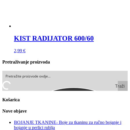
KIST RADIJATOR 600/60
2,99
€
Pretraživanje proizvoda
Traži
Košarica
Nove objave
BOJANJE TKANINE- Boje za tkaninu za ručno bojanje i
bojanje u perlici rublja