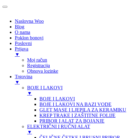
Naslovna Woo
Blog
O nama
Poklon bonovi
Poslovni
Prijava
▼
Moj račun
Registracija
Obnova lozinke
Trgovina
▼
BOJE I LAKOVI
▼
BOJE I LAKOVI
BOJE I LAKOVI NA BAZI VODE
GLET MASE I LJEPILA ZA KERAMIKU
KREP TRAKE I ZAŠTITNE FOLIJE
PRIBOR I ALAT ZA BOJANJE
ELEKTRIČNI I RUČNI ALAT
▼
ČELIČNE ČETKE I BRUSNI PRIBOR