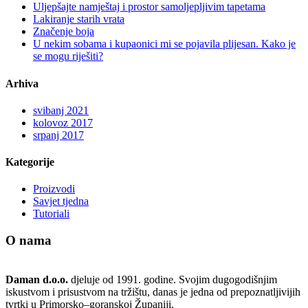
Uljepšajte namještaj i prostor samoljepljivim tapetama
Lakiranje starih vrata
Značenje boja
U nekim sobama i kupaonici mi se pojavila plijesan. Kako je
se mogu riješiti?
Arhiva
svibanj 2021
kolovoz 2017
srpanj 2017
Kategorije
Proizvodi
Savjet tjedna
Tutoriali
O nama
Daman d.o.o.
djeluje od 1991. godine. Svojim dugogodišnjim
iskustvom i prisustvom na tržištu, danas je jedna od prepoznatljivijih
tvrtki u Primorsko–goranskoj Županiji.