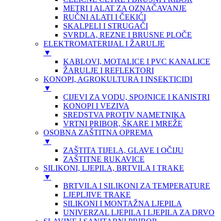
METRI I ALAT ZA OZNAČAVANJE
RUČNI ALATI I ČEKIĆI
SKALPELI I STRUGAČI
SVRDLA, REZNE I BRUSNE PLOČE
ELEKTROMATERIJAL I ŽARULJE
▼
KABLOVI, MOTALICE I PVC KANALICE
ŽARULJE I REFLEKTORI
KONOPI, AGROKULTURA I INSEKTICIDI
▼
CIJEVI ZA VODU, SPOJNICE I KANISTRI
KONOPI I VEZIVA
SREDSTVA PROTIV NAMETNIKA
VRTNI PRIBOR, ŠKARE I MREŽE
OSOBNA ZAŠTITNA OPREMA
▼
ZAŠTITA TIJELA, GLAVE I OČIJU
ZAŠTITNE RUKAVICE
SILIKONI, LJEPILA, BRTVILA I TRAKE
▼
BRTVILA I SILIKONI ZA TEMPERATURE
LJEPLJIVE TRAKE
SILIKONI I MONTAŽNA LJEPILA
UNIVERZAL LJEPILA I LJEPILA ZA DRVO