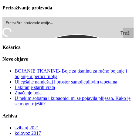
Pretraživanje proizvoda
Traži
Košarica
Nove objave
BOJANJE TKANINE- Boje za tkaninu za ručno bojanje i
bojanje u perlici rublja
Uljepšajte namještaj i prostor samoljepljivim tapetama
Lakiranje starih vrata
Značenje boja
U nekim sobama i kupaonici mi se pojavila plijesan. Kako je
se mogu riješiti?
Arhiva
svibanj 2021
kolovoz 2017