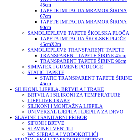
45cm
TAPETE IMITACIJA MRAMOR ŠIRINA
67cm
TAPETE IMITACIJA MRAMOR ŠIRINA
90cm
SAMOLJEPLJIVE TAPETE ŠKOLSKA PLOČA
TAPETA IMITACIJA ŠKOLSKE PLOČE
45cmX2m
SAMOLJEPLJIVE TRANSPARENT TAPETE
TRANSPARENT TAPETE ŠIRINE 45cm
TRANSPARENT TAPETE ŠIRINE 90cm
SIMPATEX I GUMENE PODLOGE
STATIC TAPETE
STATIC TRANSPARENT TAPETE ŠIRINE
45cm
SILIKONI, LJEPILA, BRTVILA I TRAKE
BRTVILA I SILIKONI ZA TEMPERATURE
LJEPLJIVE TRAKE
SILIKONI I MONTAŽNA LJEPILA
UNIVERZAL LJEPILA I LJEPILA ZA DRVO
SLAVINE I SANITARNI PRIBOR
SIFONI I BRTVE
SLAVINE I VENTILI
WC SJEDALA I VODOKOTLIĆI
SPUŽVA, SKAJ I TAPETARSKI PRIBOR