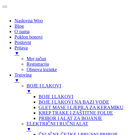
Naslovna Woo
Blog
O nama
Poklon bonovi
Poslovni
Prijava
▼
Moj račun
Registracija
Obnova lozinke
Trgovina
▼
BOJE I LAKOVI
▼
BOJE I LAKOVI
BOJE I LAKOVI NA BAZI VODE
GLET MASE I LJEPILA ZA KERAMIKU
KREP TRAKE I ZAŠTITNE FOLIJE
PRIBOR I ALAT ZA BOJANJE
ELEKTRIČNI I RUČNI ALAT
▼
ČELIČNE ČETKE I BRUSNI PRIBOR