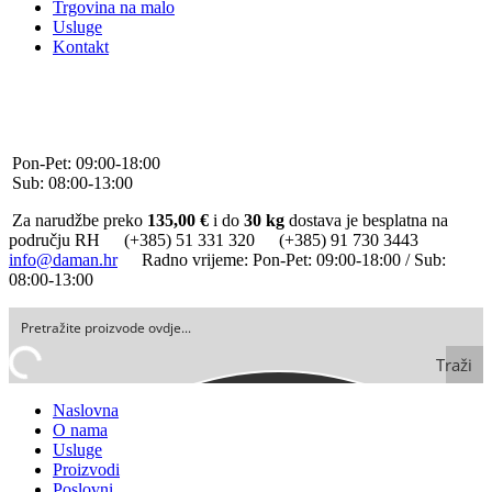
Trgovina na malo
Usluge
Kontakt
+385 (0)51 331 320
+385 (0)91 730 3443
info@daman.hr
Facebook
Pon-Pet: 09:00-18:00
Sub: 08:00-13:00
Za narudžbe preko
135,00 €
i do
30 kg
dostava je besplatna na
području RH
(+385) 51 331 320
(+385) 91 730 3443
info@daman.hr
Radno vrijeme: Pon-Pet: 09:00-18:00 / Sub:
08:00-13:00
Traži
Naslovna
O nama
Usluge
Proizvodi
Poslovni