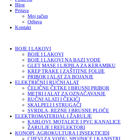
Blog
Prijava
Moj račun
Odjava
Kontakt
BOJE I LAKOVI
BOJE I LAKOVI
BOJE I LAKOVI NA BAZI VODE
GLET MASE I LJEPILA ZA KERAMIKU
KREP TRAKE I ZAŠTITNE FOLIJE
PRIBOR I ALAT ZA BOJANJE
ELEKTRIČNI I RUČNI ALAT
ČELIČNE ČETKE I BRUSNI PRIBOR
METRI I ALAT ZA OZNAČAVANJE
RUČNI ALATI I ČEKIĆI
SKALPELI I STRUGAČI
SVRDLA, REZNE I BRUSNE PLOČE
ELEKTROMATERIJAL I ŽARULJE
KABLOVI, MOTALICE I PVC KANALICE
ŽARULJE I REFLEKTORI
KONOPI, AGROKULTURA I INSEKTICIDI
CIJEVI ZA VODU, SPOJNICE I KANISTRI