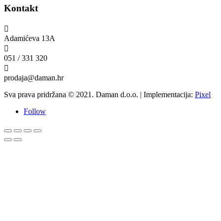
Kontakt

Adamićeva 13A

051 / 331 320

prodaja@daman.hr
Sva prava pridržana © 2021. Daman d.o.o. | Implementacija:
Pixel
Follow