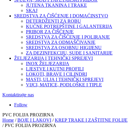
JUTENA TKANINA I TRAKE
SKAJ
SREDSTVA ZA ČIŠĆENJE I DOMAĆINSTVO
DETERDŽENTI ZA ROBU
KUĆNE POTREPŠTINE I GALANTERIJA
PRIBOR ZA ČIŠĆENJE
SREDSTVA ZA ČIŠĆENJE I POLIRANJE
SREDSTVA ZA ODMAŠČIVANJE
SREDSTVA ZA OSOBNU HIGIJENU
ZA DEZINFEKCIJU, SUĐE I SANITARIJE
ŽELJEZARIJA I TEHNIČKI SPREJEVI
INOX ŽELJEZARIJA
LJESTVE I KUTNI PROFILI
LOKOTI, BRAVE I CILINDRI
MASTI, ULJA I TEHNIČKI SPREJEVI
VIJCI, MATICE, PODLOŠKE I TIPLE
Kontaktirajte nas
Follow
PVC FOLIJA PROZIRNA
Home
/
BOJE I LAKOVI
/
KREP TRAKE I ZAŠTITNE FOLIJE
/ PVC FOLIJA PROZIRNA