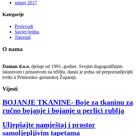
srpanj 2017
Kategorije
Proizvodi
Savjet tjedna
Tutoriali
O nama
Daman d.o.o.
djeluje od 1991. godine. Svojim dugogodišnjim
iskustvom i prisustvom na tržištu, danas je jedna od prepoznatljivijih
tvrtki u Primorsko–goranskoj Županiji.
Vijesti
BOJANJE TKANINE- Boje za tkaninu za
ručno bojanje i bojanje u perlici rublja
Uljepšajte namještaj i prostor
samoljepljivim tapetama