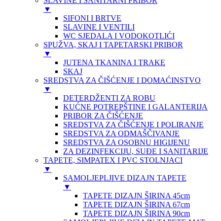
SLAVINE I SANITARNI PRIBOR
▼
SIFONI I BRTVE
SLAVINE I VENTILI
WC SJEDALA I VODOKOTLIĆI
SPUŽVA, SKAJ I TAPETARSKI PRIBOR
▼
JUTENA TKANINA I TRAKE
SKAJ
SREDSTVA ZA ČIŠĆENJE I DOMAĆINSTVO
▼
DETERDŽENTI ZA ROBU
KUĆNE POTREPŠTINE I GALANTERIJA
PRIBOR ZA ČIŠĆENJE
SREDSTVA ZA ČIŠĆENJE I POLIRANJE
SREDSTVA ZA ODMAŠČIVANJE
SREDSTVA ZA OSOBNU HIGIJENU
ZA DEZINFEKCIJU, SUĐE I SANITARIJE
TAPETE, SIMPATEX I PVC STOLNJACI
▼
SAMOLJEPLJIVE DIZAJN TAPETE
▼
TAPETE DIZAJN ŠIRINA 45cm
TAPETE DIZAJN ŠIRINA 67cm
TAPETE DIZAJN ŠIRINA 90cm