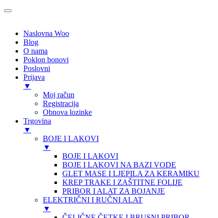
Naslovna Woo
Blog
O nama
Poklon bonovi
Poslovni
Prijava
▼
Moj račun
Registracija
Obnova lozinke
Trgovina
▼
BOJE I LAKOVI
▼
BOJE I LAKOVI
BOJE I LAKOVI NA BAZI VODE
GLET MASE I LJEPILA ZA KERAMIKU
KREP TRAKE I ZAŠTITNE FOLIJE
PRIBOR I ALAT ZA BOJANJE
ELEKTRIČNI I RUČNI ALAT
▼
ČELIČNE ČETKE I BRUSNI PRIBOR