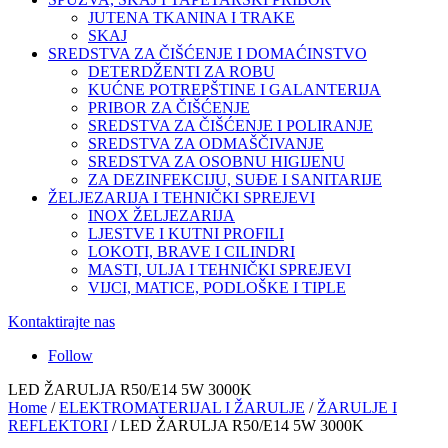
JUTENA TKANINA I TRAKE
SKAJ
SREDSTVA ZA ČIŠĆENJE I DOMAĆINSTVO
DETERDŽENTI ZA ROBU
KUĆNE POTREPŠTINE I GALANTERIJA
PRIBOR ZA ČIŠĆENJE
SREDSTVA ZA ČIŠĆENJE I POLIRANJE
SREDSTVA ZA ODMAŠČIVANJE
SREDSTVA ZA OSOBNU HIGIJENU
ZA DEZINFEKCIJU, SUĐE I SANITARIJE
ŽELJEZARIJA I TEHNIČKI SPREJEVI
INOX ŽELJEZARIJA
LJESTVE I KUTNI PROFILI
LOKOTI, BRAVE I CILINDRI
MASTI, ULJA I TEHNIČKI SPREJEVI
VIJCI, MATICE, PODLOŠKE I TIPLE
Kontaktirajte nas
Follow
LED ŽARULJA R50/E14 5W 3000K
Home
/
ELEKTROMATERIJAL I ŽARULJE
/
ŽARULJE I
REFLEKTORI
/ LED ŽARULJA R50/E14 5W 3000K