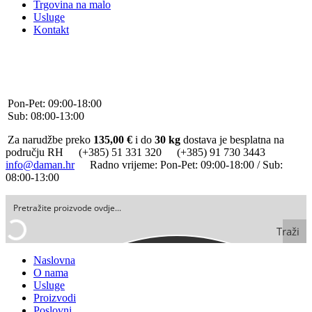
Trgovina na malo
Usluge
Kontakt
+385 (0)51 331 320
+385 (0)91 730 3443
info@daman.hr
Facebook
Pon-Pet: 09:00-18:00
Sub: 08:00-13:00
Za narudžbe preko
135,00 €
i do
30 kg
dostava je besplatna na
području RH
(+385) 51 331 320
(+385) 91 730 3443
info@daman.hr
Radno vrijeme: Pon-Pet: 09:00-18:00 / Sub:
08:00-13:00
Traži
Naslovna
O nama
Usluge
Proizvodi
Poslovni