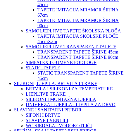
45cm
TAPETE IMITACIJA MRAMOR ŠIRINA
67cm
TAPETE IMITACIJA MRAMOR ŠIRINA
90cm
SAMOLJEPLJIVE TAPETE ŠKOLSKA PLOČA
TAPETA IMITACIJA ŠKOLSKE PLOČE
45cmX2m
SAMOLJEPLJIVE TRANSPARENT TAPETE
TRANSPARENT TAPETE ŠIRINE 45cm
TRANSPARENT TAPETE ŠIRINE 90cm
SIMPATEX I GUMENE PODLOGE
STATIC TAPETE
STATIC TRANSPARENT TAPETE ŠIRINE
45cm
SILIKONI, LJEPILA, BRTVILA I TRAKE
BRTVILA I SILIKONI ZA TEMPERATURE
LJEPLJIVE TRAKE
SILIKONI I MONTAŽNA LJEPILA
UNIVERZAL LJEPILA I LJEPILA ZA DRVO
SLAVINE I SANITARNI PRIBOR
SIFONI I BRTVE
SLAVINE I VENTILI
WC SJEDALA I VODOKOTLIĆI
SPUŽVA, SKAJ I TAPETARSKI PRIBOR