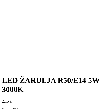
LED ŽARULJA R50/E14 5W
3000K
2,15
€