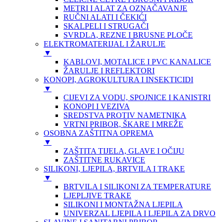
METRI I ALAT ZA OZNAČAVANJE
RUČNI ALATI I ČEKIĆI
SKALPELI I STRUGAČI
SVRDLA, REZNE I BRUSNE PLOČE
ELEKTROMATERIJAL I ŽARULJE
▼
KABLOVI, MOTALICE I PVC KANALICE
ŽARULJE I REFLEKTORI
KONOPI, AGROKULTURA I INSEKTICIDI
▼
CIJEVI ZA VODU, SPOJNICE I KANISTRI
KONOPI I VEZIVA
SREDSTVA PROTIV NAMETNIKA
VRTNI PRIBOR, ŠKARE I MREŽE
OSOBNA ZAŠTITNA OPREMA
▼
ZAŠTITA TIJELA, GLAVE I OČIJU
ZAŠTITNE RUKAVICE
SILIKONI, LJEPILA, BRTVILA I TRAKE
▼
BRTVILA I SILIKONI ZA TEMPERATURE
LJEPLJIVE TRAKE
SILIKONI I MONTAŽNA LJEPILA
UNIVERZAL LJEPILA I LJEPILA ZA DRVO