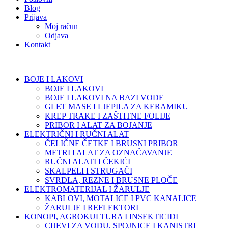
Blog
Prijava
Moj račun
Odjava
Kontakt
BOJE I LAKOVI
BOJE I LAKOVI
BOJE I LAKOVI NA BAZI VODE
GLET MASE I LJEPILA ZA KERAMIKU
KREP TRAKE I ZAŠTITNE FOLIJE
PRIBOR I ALAT ZA BOJANJE
ELEKTRIČNI I RUČNI ALAT
ČELIČNE ČETKE I BRUSNI PRIBOR
METRI I ALAT ZA OZNAČAVANJE
RUČNI ALATI I ČEKIĆI
SKALPELI I STRUGAČI
SVRDLA, REZNE I BRUSNE PLOČE
ELEKTROMATERIJAL I ŽARULJE
KABLOVI, MOTALICE I PVC KANALICE
ŽARULJE I REFLEKTORI
KONOPI, AGROKULTURA I INSEKTICIDI
CIJEVI ZA VODU, SPOJNICE I KANISTRI