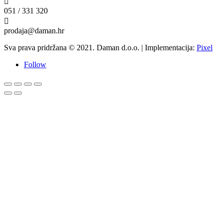

051 / 331 320

prodaja@daman.hr
Sva prava pridržana © 2021. Daman d.o.o. | Implementacija:
Pixel
Follow