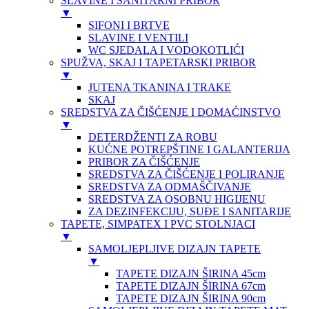
SLAVINE I SANITARNI PRIBOR
▼
SIFONI I BRTVE
SLAVINE I VENTILI
WC SJEDALA I VODOKOTLIĆI
SPUŽVA, SKAJ I TAPETARSKI PRIBOR
▼
JUTENA TKANINA I TRAKE
SKAJ
SREDSTVA ZA ČIŠĆENJE I DOMAĆINSTVO
▼
DETERDŽENTI ZA ROBU
KUĆNE POTREPŠTINE I GALANTERIJA
PRIBOR ZA ČIŠĆENJE
SREDSTVA ZA ČIŠĆENJE I POLIRANJE
SREDSTVA ZA ODMAŠČIVANJE
SREDSTVA ZA OSOBNU HIGIJENU
ZA DEZINFEKCIJU, SUĐE I SANITARIJE
TAPETE, SIMPATEX I PVC STOLNJACI
▼
SAMOLJEPLJIVE DIZAJN TAPETE
▼
TAPETE DIZAJN ŠIRINA 45cm
TAPETE DIZAJN ŠIRINA 67cm
TAPETE DIZAJN ŠIRINA 90cm