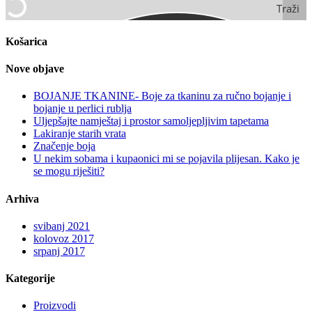
Traži
Košarica
Nove objave
BOJANJE TKANINE- Boje za tkaninu za ručno bojanje i
bojanje u perlici rublja
Uljepšajte namještaj i prostor samoljepljivim tapetama
Lakiranje starih vrata
Značenje boja
U nekim sobama i kupaonici mi se pojavila plijesan. Kako je
se mogu riješiti?
Arhiva
svibanj 2021
kolovoz 2017
srpanj 2017
Kategorije
Proizvodi