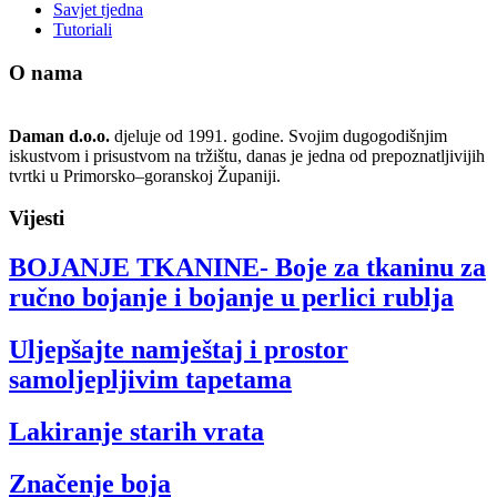
Savjet tjedna
Tutoriali
O nama
Daman d.o.o.
djeluje od 1991. godine. Svojim dugogodišnjim
iskustvom i prisustvom na tržištu, danas je jedna od prepoznatljivijih
tvrtki u Primorsko–goranskoj Županiji.
Vijesti
BOJANJE TKANINE- Boje za tkaninu za
ručno bojanje i bojanje u perlici rublja
Uljepšajte namještaj i prostor
samoljepljivim tapetama
Lakiranje starih vrata
Značenje boja