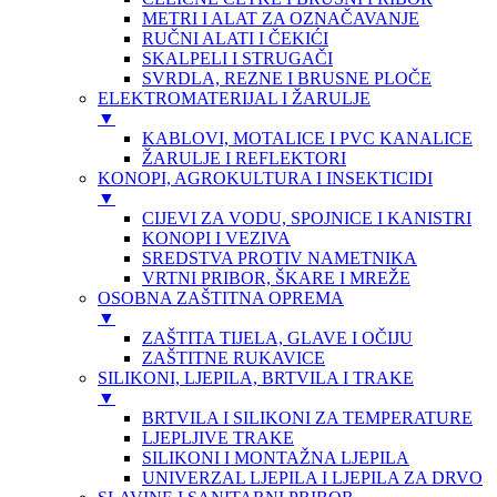
METRI I ALAT ZA OZNAČAVANJE
RUČNI ALATI I ČEKIĆI
SKALPELI I STRUGAČI
SVRDLA, REZNE I BRUSNE PLOČE
ELEKTROMATERIJAL I ŽARULJE
▼
KABLOVI, MOTALICE I PVC KANALICE
ŽARULJE I REFLEKTORI
KONOPI, AGROKULTURA I INSEKTICIDI
▼
CIJEVI ZA VODU, SPOJNICE I KANISTRI
KONOPI I VEZIVA
SREDSTVA PROTIV NAMETNIKA
VRTNI PRIBOR, ŠKARE I MREŽE
OSOBNA ZAŠTITNA OPREMA
▼
ZAŠTITA TIJELA, GLAVE I OČIJU
ZAŠTITNE RUKAVICE
SILIKONI, LJEPILA, BRTVILA I TRAKE
▼
BRTVILA I SILIKONI ZA TEMPERATURE
LJEPLJIVE TRAKE
SILIKONI I MONTAŽNA LJEPILA
UNIVERZAL LJEPILA I LJEPILA ZA DRVO