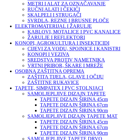
METRI I ALAT ZA OZNAČAVANJE
RUČNI ALATI I ČEKIĆI
SKALPELI I STRUGAČI
SVRDLA, REZNE I BRUSNE PLOČE
ELEKTROMATERIJAL I ŽARULJE
KABLOVI, MOTALICE I PVC KANALICE
ŽARULJE I REFLEKTORI
KONOPI, AGROKULTURA I INSEKTICIDI
CIJEVI ZA VODU, SPOJNICE I KANISTRI
KONOPI I VEZIVA
SREDSTVA PROTIV NAMETNIKA
VRTNI PRIBOR, ŠKARE I MREŽE
OSOBNA ZAŠTITNA OPREMA
ZAŠTITA TIJELA, GLAVE I OČIJU
ZAŠTITNE RUKAVICE
TAPETE, SIMPATEX I PVC STOLNJACI
SAMOLJEPLJIVE DIZAJN TAPETE
TAPETE DIZAJN ŠIRINA 45cm
TAPETE DIZAJN ŠIRINA 67cm
TAPETE DIZAJN ŠIRINA 90cm
SAMOLJEPLJIVE DIZAJN TAPETE MAT
TAPETE DIZAJN ŠIRINA 45cm
TAPETE DIZAJN ŠIRINA 67cm
TAPETE DIZAJN ŠIRINA 90cm
SAMOLJEPLJIVE TAPETE DRVO