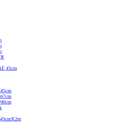
m
m
m
UR
E 45cm
45cm
67cm
90cm
A
 45cmX2m