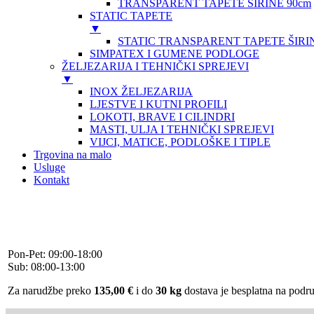
TRANSPARENT TAPETE ŠIRINE 90cm
STATIC TAPETE
▼
STATIC TRANSPARENT TAPETE ŠIRIN
SIMPATEX I GUMENE PODLOGE
ŽELJEZARIJA I TEHNIČKI SPREJEVI
▼
INOX ŽELJEZARIJA
LJESTVE I KUTNI PROFILI
LOKOTI, BRAVE I CILINDRI
MASTI, ULJA I TEHNIČKI SPREJEVI
VIJCI, MATICE, PODLOŠKE I TIPLE
Trgovina na malo
Usluge
Kontakt
+385 (0)51 331 320
+385 (0)91 730 3443
info@daman.hr
Facebook
Pon-Pet: 09:00-18:00
Sub: 08:00-13:00
Za narudžbe preko
135,00 €
i do
30 kg
dostava je besplatna na pod