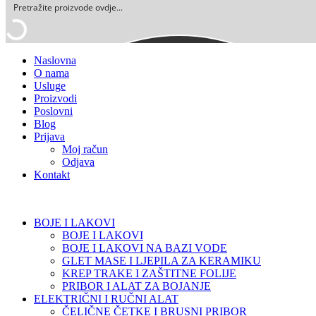
Naslovna
O nama
Usluge
Proizvodi
Poslovni
Blog
Prijava
Moj račun
Odjava
Kontakt
BOJE I LAKOVI
BOJE I LAKOVI
BOJE I LAKOVI NA BAZI VODE
GLET MASE I LJEPILA ZA KERAMIKU
KREP TRAKE I ZAŠTITNE FOLIJE
PRIBOR I ALAT ZA BOJANJE
ELEKTRIČNI I RUČNI ALAT
ČELIČNE ČETKE I BRUSNI PRIBOR