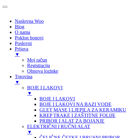
Naslovna Woo
Blog
O nama
Poklon bonovi
Poslovni
Prijava
▼
Moj račun
Registracija
Obnova lozinke
Trgovina
▼
BOJE I LAKOVI
▼
BOJE I LAKOVI
BOJE I LAKOVI NA BAZI VODE
GLET MASE I LJEPILA ZA KERAMIKU
KREP TRAKE I ZAŠTITNE FOLIJE
PRIBOR I ALAT ZA BOJANJE
ELEKTRIČNI I RUČNI ALAT
▼
ČELIČNE ČETKE I BRUSNI PRIBOR