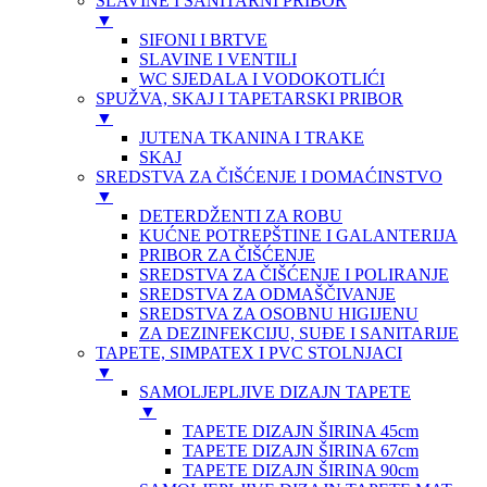
SLAVINE I SANITARNI PRIBOR
▼
SIFONI I BRTVE
SLAVINE I VENTILI
WC SJEDALA I VODOKOTLIĆI
SPUŽVA, SKAJ I TAPETARSKI PRIBOR
▼
JUTENA TKANINA I TRAKE
SKAJ
SREDSTVA ZA ČIŠĆENJE I DOMAĆINSTVO
▼
DETERDŽENTI ZA ROBU
KUĆNE POTREPŠTINE I GALANTERIJA
PRIBOR ZA ČIŠĆENJE
SREDSTVA ZA ČIŠĆENJE I POLIRANJE
SREDSTVA ZA ODMAŠČIVANJE
SREDSTVA ZA OSOBNU HIGIJENU
ZA DEZINFEKCIJU, SUĐE I SANITARIJE
TAPETE, SIMPATEX I PVC STOLNJACI
▼
SAMOLJEPLJIVE DIZAJN TAPETE
▼
TAPETE DIZAJN ŠIRINA 45cm
TAPETE DIZAJN ŠIRINA 67cm
TAPETE DIZAJN ŠIRINA 90cm