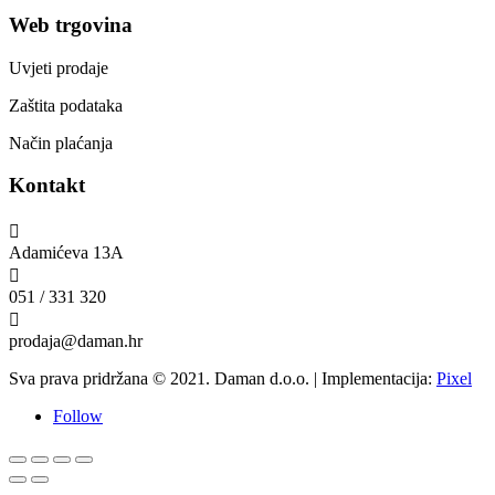
Web trgovina
Uvjeti prodaje
Zaštita podataka
Način plaćanja
Kontakt

Adamićeva 13A

051 / 331 320

prodaja@daman.hr
Sva prava pridržana © 2021. Daman d.o.o. | Implementacija:
Pixel
Follow