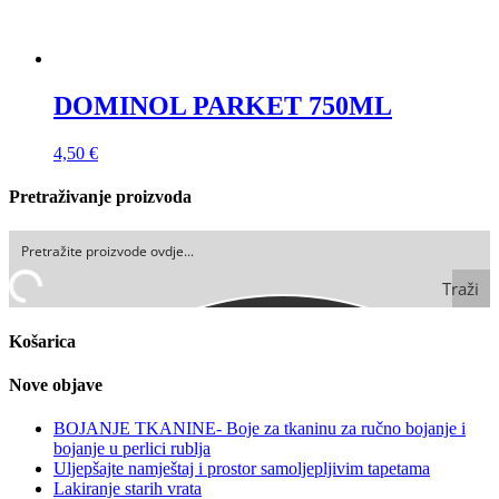
DOMINOL PARKET 750ML
4,50
€
Pretraživanje proizvoda
Traži
Košarica
Nove objave
BOJANJE TKANINE- Boje za tkaninu za ručno bojanje i
bojanje u perlici rublja
Uljepšajte namještaj i prostor samoljepljivim tapetama
Lakiranje starih vrata