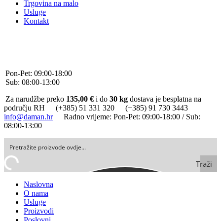
Trgovina na malo
Usluge
Kontakt
+385 (0)51 331 320
+385 (0)91 730 3443
info@daman.hr
Facebook
Pon-Pet: 09:00-18:00
Sub: 08:00-13:00
Za narudžbe preko
135,00 €
i do
30 kg
dostava je besplatna na
području RH
(+385) 51 331 320
(+385) 91 730 3443
info@daman.hr
Radno vrijeme: Pon-Pet: 09:00-18:00 / Sub:
08:00-13:00
Traži
Naslovna
O nama
Usluge
Proizvodi
Poslovni