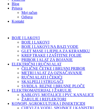
Blog
Prijava
Moj račun
Odjava
Kontakt
BOJE I LAKOVI
BOJE I LAKOVI
BOJE I LAKOVI NA BAZI VODE
GLET MASE I LJEPILA ZA KERAMIKU
KREP TRAKE I ZAŠTITNE FOLIJE
PRIBOR I ALAT ZA BOJANJE
ELEKTRIČNI I RUČNI ALAT
ČELIČNE ČETKE I BRUSNI PRIBOR
METRI I ALAT ZA OZNAČAVANJE
RUČNI ALATI I ČEKIĆI
SKALPELI I STRUGAČI
SVRDLA, REZNE I BRUSNE PLOČE
ELEKTROMATERIJAL I ŽARULJE
KABLOVI, MOTALICE I PVC KANALICE
ŽARULJE I REFLEKTORI
KONOPI, AGROKULTURA I INSEKTICIDI
CIJEVI ZA VODU, SPOJNICE I KANISTRI