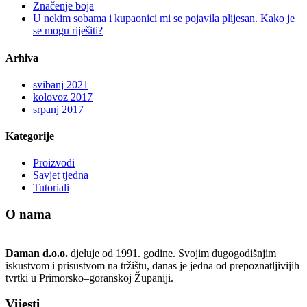
Značenje boja
U nekim sobama i kupaonici mi se pojavila plijesan. Kako je
se mogu riješiti?
Arhiva
svibanj 2021
kolovoz 2017
srpanj 2017
Kategorije
Proizvodi
Savjet tjedna
Tutoriali
O nama
Daman d.o.o.
djeluje od 1991. godine. Svojim dugogodišnjim
iskustvom i prisustvom na tržištu, danas je jedna od prepoznatljivijih
tvrtki u Primorsko–goranskoj Županiji.
Vijesti