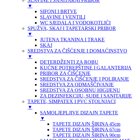
SLAVINE I SANITARNI PRIBOR
▼
SIFONI I BRTVE
SLAVINE I VENTILI
WC SJEDALA I VODOKOTLIĆI
SPUŽVA, SKAJ I TAPETARSKI PRIBOR
▼
JUTENA TKANINA I TRAKE
SKAJ
SREDSTVA ZA ČIŠĆENJE I DOMAĆINSTVO
▼
DETERDŽENTI ZA ROBU
KUĆNE POTREPŠTINE I GALANTERIJA
PRIBOR ZA ČIŠĆENJE
SREDSTVA ZA ČIŠĆENJE I POLIRANJE
SREDSTVA ZA ODMAŠČIVANJE
SREDSTVA ZA OSOBNU HIGIJENU
ZA DEZINFEKCIJU, SUĐE I SANITARIJE
TAPETE, SIMPATEX I PVC STOLNJACI
▼
SAMOLJEPLJIVE DIZAJN TAPETE
▼
TAPETE DIZAJN ŠIRINA 45cm
TAPETE DIZAJN ŠIRINA 67cm
TAPETE DIZAJN ŠIRINA 90cm