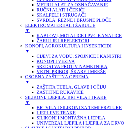
METRI I ALAT ZA OZNAČAVANJE
RUČNI ALATI I ČEKIĆI
SKALPELI I STRUGAČI
SVRDLA, REZNE I BRUSNE PLOČE
ELEKTROMATERIJAL I ŽARULJE
▼
KABLOVI, MOTALICE I PVC KANALICE
ŽARULJE I REFLEKTORI
KONOPI, AGROKULTURA I INSEKTICIDI
▼
CIJEVI ZA VODU, SPOJNICE I KANISTRI
KONOPI I VEZIVA
SREDSTVA PROTIV NAMETNIKA
VRTNI PRIBOR, ŠKARE I MREŽE
OSOBNA ZAŠTITNA OPREMA
▼
ZAŠTITA TIJELA, GLAVE I OČIJU
ZAŠTITNE RUKAVICE
SILIKONI, LJEPILA, BRTVILA I TRAKE
▼
BRTVILA I SILIKONI ZA TEMPERATURE
LJEPLJIVE TRAKE
SILIKONI I MONTAŽNA LJEPILA
UNIVERZAL LJEPILA I LJEPILA ZA DRVO