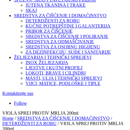
JUTENA TKANINA I TRAKE
SKAJ
SREDSTVA ZA ČIŠĆENJE I DOMAĆINSTVO
DETERDŽENTI ZA ROBU
KUĆNE POTREPŠTINE I GALANTERIJA
PRIBOR ZA ČIŠĆENJE
SREDSTVA ZA ČIŠĆENJE I POLIRANJE
SREDSTVA ZA ODMAŠČIVANJE
SREDSTVA ZA OSOBNU HIGIJENU
ZA DEZINFEKCIJU, SUĐE I SANITARIJE
ŽELJEZARIJA I TEHNIČKI SPREJEVI
INOX ŽELJEZARIJA
LJESTVE I KUTNI PROFILI
LOKOTI, BRAVE I CILINDRI
MASTI, ULJA I TEHNIČKI SPREJEVI
VIJCI, MATICE, PODLOŠKE I TIPLE
Kontaktirajte nas
Follow
VIOLA SPREJ PROTIV MRLJA 200ml
Home
/
SREDSTVA ZA ČIŠĆENJE I DOMAĆINSTVO
/
DETERDŽENTI ZA ROBU
/ VIOLA SPREJ PROTIV MRLJA
200ml