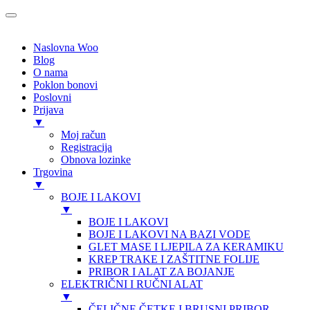
Naslovna Woo
Blog
O nama
Poklon bonovi
Poslovni
Prijava
▼
Moj račun
Registracija
Obnova lozinke
Trgovina
▼
BOJE I LAKOVI
▼
BOJE I LAKOVI
BOJE I LAKOVI NA BAZI VODE
GLET MASE I LJEPILA ZA KERAMIKU
KREP TRAKE I ZAŠTITNE FOLIJE
PRIBOR I ALAT ZA BOJANJE
ELEKTRIČNI I RUČNI ALAT
▼
ČELIČNE ČETKE I BRUSNI PRIBOR