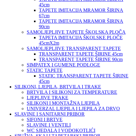
45cm
TAPETE IMITACIJA MRAMOR ŠIRINA
67cm
TAPETE IMITACIJA MRAMOR ŠIRINA
90cm
SAMOLJEPLJIVE TAPETE ŠKOLSKA PLOČA
TAPETA IMITACIJA ŠKOLSKE PLOČE
45cmX2m
SAMOLJEPLJIVE TRANSPARENT TAPETE
TRANSPARENT TAPETE ŠIRINE 45cm
TRANSPARENT TAPETE ŠIRINE 90cm
SIMPATEX I GUMENE PODLOGE
STATIC TAPETE
STATIC TRANSPARENT TAPETE ŠIRINE
45cm
SILIKONI, LJEPILA, BRTVILA I TRAKE
BRTVILA I SILIKONI ZA TEMPERATURE
LJEPLJIVE TRAKE
SILIKONI I MONTAŽNA LJEPILA
UNIVERZAL LJEPILA I LJEPILA ZA DRVO
SLAVINE I SANITARNI PRIBOR
SIFONI I BRTVE
SLAVINE I VENTILI
WC SJEDALA I VODOKOTLIĆI
SPUŽVA, SKAJ I TAPETARSKI PRIBOR