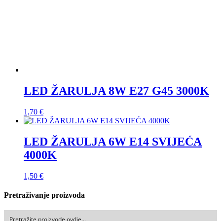
LED ŽARULJA 6W E14 SVIJEĆA
4000K
1,50
€
Pretraživanje proizvoda
Traži
Košarica
Nove objave
BOJANJE TKANINE- Boje za tkaninu za ručno bojanje i
bojanje u perlici rublja
Uljepšajte namještaj i prostor samoljepljivim tapetama
Lakiranje starih vrata
Značenje boja
U nekim sobama i kupaonici mi se pojavila plijesan. Kako je
se mogu riješiti?