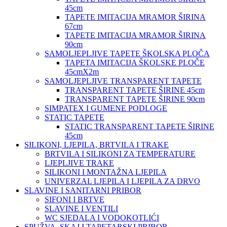
45cm
TAPETE IMITACIJA MRAMOR ŠIRINA
67cm
TAPETE IMITACIJA MRAMOR ŠIRINA
90cm
SAMOLJEPLJIVE TAPETE ŠKOLSKA PLOČA
TAPETA IMITACIJA ŠKOLSKE PLOČE
45cmX2m
SAMOLJEPLJIVE TRANSPARENT TAPETE
TRANSPARENT TAPETE ŠIRINE 45cm
TRANSPARENT TAPETE ŠIRINE 90cm
SIMPATEX I GUMENE PODLOGE
STATIC TAPETE
STATIC TRANSPARENT TAPETE ŠIRINE
45cm
SILIKONI, LJEPILA, BRTVILA I TRAKE
BRTVILA I SILIKONI ZA TEMPERATURE
LJEPLJIVE TRAKE
SILIKONI I MONTAŽNA LJEPILA
UNIVERZAL LJEPILA I LJEPILA ZA DRVO
SLAVINE I SANITARNI PRIBOR
SIFONI I BRTVE
SLAVINE I VENTILI
WC SJEDALA I VODOKOTLIĆI
SPUŽVA, SKAJ I TAPETARSKI PRIBOR