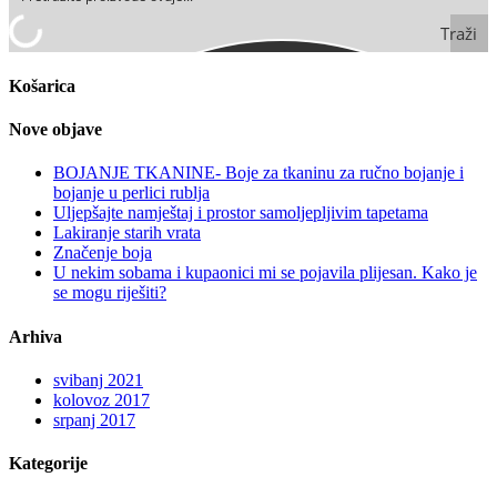
Arhiva
svibanj 2021
kolovoz 2017
srpanj 2017
Kategorije
Proizvodi
Savjet tjedna
Tutoriali
O nama
Daman d.o.o.
djeluje od 1991. godine. Svojim dugogodišnjim
iskustvom i prisustvom na tržištu, danas je jedna od prepoznatljivijih
tvrtki u Primorsko–goranskoj Županiji.
Vijesti
BOJANJE TKANINE- Boje za tkaninu za