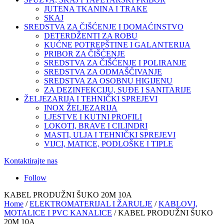
JUTENA TKANINA I TRAKE
SKAJ
SREDSTVA ZA ČIŠĆENJE I DOMAĆINSTVO
DETERDŽENTI ZA ROBU
KUĆNE POTREPŠTINE I GALANTERIJA
PRIBOR ZA ČIŠĆENJE
SREDSTVA ZA ČIŠĆENJE I POLIRANJE
SREDSTVA ZA ODMAŠČIVANJE
SREDSTVA ZA OSOBNU HIGIJENU
ZA DEZINFEKCIJU, SUĐE I SANITARIJE
ŽELJEZARIJA I TEHNIČKI SPREJEVI
INOX ŽELJEZARIJA
LJESTVE I KUTNI PROFILI
LOKOTI, BRAVE I CILINDRI
MASTI, ULJA I TEHNIČKI SPREJEVI
VIJCI, MATICE, PODLOŠKE I TIPLE
Kontaktirajte nas
Follow
KABEL PRODUŽNI ŠUKO 20M 10A
Home
/
ELEKTROMATERIJAL I ŽARULJE
/
KABLOVI,
MOTALICE I PVC KANALICE
/ KABEL PRODUŽNI ŠUKO
20M 10A