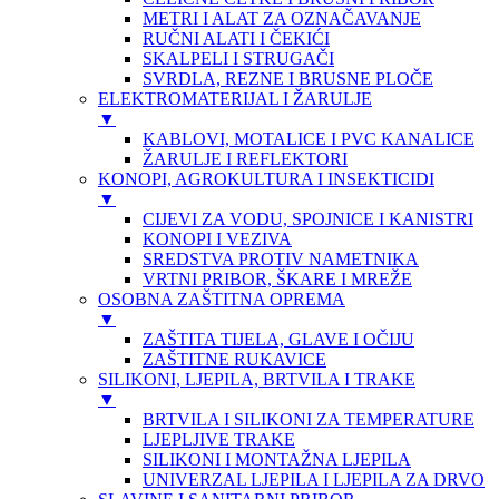
METRI I ALAT ZA OZNAČAVANJE
RUČNI ALATI I ČEKIĆI
SKALPELI I STRUGAČI
SVRDLA, REZNE I BRUSNE PLOČE
ELEKTROMATERIJAL I ŽARULJE
▼
KABLOVI, MOTALICE I PVC KANALICE
ŽARULJE I REFLEKTORI
KONOPI, AGROKULTURA I INSEKTICIDI
▼
CIJEVI ZA VODU, SPOJNICE I KANISTRI
KONOPI I VEZIVA
SREDSTVA PROTIV NAMETNIKA
VRTNI PRIBOR, ŠKARE I MREŽE
OSOBNA ZAŠTITNA OPREMA
▼
ZAŠTITA TIJELA, GLAVE I OČIJU
ZAŠTITNE RUKAVICE
SILIKONI, LJEPILA, BRTVILA I TRAKE
▼
BRTVILA I SILIKONI ZA TEMPERATURE
LJEPLJIVE TRAKE
SILIKONI I MONTAŽNA LJEPILA
UNIVERZAL LJEPILA I LJEPILA ZA DRVO