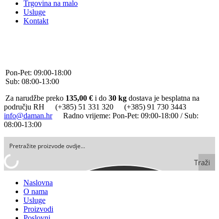
Trgovina na malo
Usluge
Kontakt
+385 (0)51 331 320
+385 (0)91 730 3443
info@daman.hr
Facebook
Pon-Pet: 09:00-18:00
Sub: 08:00-13:00
Za narudžbe preko
135,00 €
i do
30 kg
dostava je besplatna na
području RH
(+385) 51 331 320
(+385) 91 730 3443
info@daman.hr
Radno vrijeme: Pon-Pet: 09:00-18:00 / Sub:
08:00-13:00
Traži
Naslovna
O nama
Usluge
Proizvodi
Poslovni