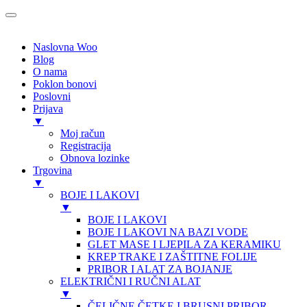
Naslovna Woo
Blog
O nama
Poklon bonovi
Poslovni
Prijava
▼
Moj račun
Registracija
Obnova lozinke
Trgovina
▼
BOJE I LAKOVI
▼
BOJE I LAKOVI
BOJE I LAKOVI NA BAZI VODE
GLET MASE I LJEPILA ZA KERAMIKU
KREP TRAKE I ZAŠTITNE FOLIJE
PRIBOR I ALAT ZA BOJANJE
ELEKTRIČNI I RUČNI ALAT
▼
ČELIČNE ČETKE I BRUSNI PRIBOR