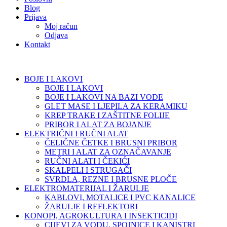
Blog
Prijava
Moj račun
Odjava
Kontakt
BOJE I LAKOVI
BOJE I LAKOVI
BOJE I LAKOVI NA BAZI VODE
GLET MASE I LJEPILA ZA KERAMIKU
KREP TRAKE I ZAŠTITNE FOLIJE
PRIBOR I ALAT ZA BOJANJE
ELEKTRIČNI I RUČNI ALAT
ČELIČNE ČETKE I BRUSNI PRIBOR
METRI I ALAT ZA OZNAČAVANJE
RUČNI ALATI I ČEKIĆI
SKALPELI I STRUGAČI
SVRDLA, REZNE I BRUSNE PLOČE
ELEKTROMATERIJAL I ŽARULJE
KABLOVI, MOTALICE I PVC KANALICE
ŽARULJE I REFLEKTORI
KONOPI, AGROKULTURA I INSEKTICIDI
CIJEVI ZA VODU, SPOJNICE I KANISTRI