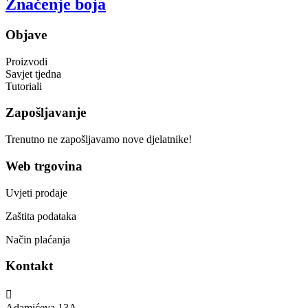
Zaštita podataka
Način plaćanja
Kontakt

Adamićeva 13A

051 / 331 320

prodaja@daman.hr
Sva prava pridržana © 2021. Daman d.o.o. | Implementacija:
Pixel
Follow