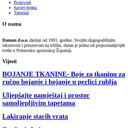
ručno bojanje i bojanje u perlici rublja
Uljepšajte namještaj i prostor
samoljepljivim tapetama
Lakiranje starih vrata
Značenje boja
Objave
Proizvodi
Savjet tjedna
Tutoriali
Zapošljavanje
Trenutno ne zapošljavamo nove djelatnike!
Web trgovina
Uvjeti prodaje