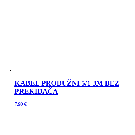
KABEL PRODUŽNI 5/1 3M BEZ
PREKIDAČA
7,90
€
ŽARULJA ŠTEDNA GX24d3 2pin
4,63
€