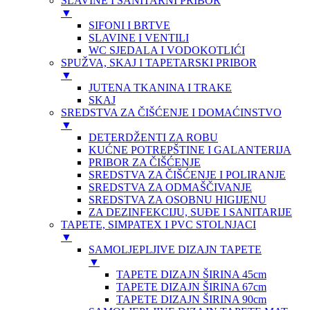
SLAVINE I SANITARNI PRIBOR
▼
SIFONI I BRTVE
SLAVINE I VENTILI
WC SJEDALA I VODOKOTLIĆI
SPUŽVA, SKAJ I TAPETARSKI PRIBOR
▼
JUTENA TKANINA I TRAKE
SKAJ
SREDSTVA ZA ČIŠĆENJE I DOMAĆINSTVO
▼
DETERDŽENTI ZA ROBU
KUĆNE POTREPŠTINE I GALANTERIJA
PRIBOR ZA ČIŠĆENJE
SREDSTVA ZA ČIŠĆENJE I POLIRANJE
SREDSTVA ZA ODMAŠČIVANJE
SREDSTVA ZA OSOBNU HIGIJENU
ZA DEZINFEKCIJU, SUĐE I SANITARIJE
TAPETE, SIMPATEX I PVC STOLNJACI
▼
SAMOLJEPLJIVE DIZAJN TAPETE
▼
TAPETE DIZAJN ŠIRINA 45cm
TAPETE DIZAJN ŠIRINA 67cm
TAPETE DIZAJN ŠIRINA 90cm